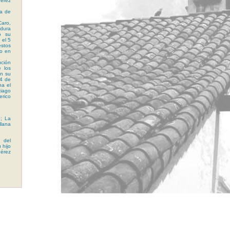
érez
a de
Caro,
dura
ó su
 el 5
stos
o en
ción
 los
en su
 4 de
na el
tiago
rico
; La
lana
 del
 hijo
érez