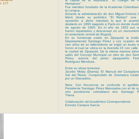
la capital de la Répública: "El Colegio de P
5- 177
Hermanos".
Fue miembro fundador de la Academia Colombian
la Lengua.
Durante la administración de don Miguel Antonio 
lideró desde su periódico "El Relator" una 
oposición a dicho mandato lo que le acarre
destierro en 1893 viajando a París en donde murió
de agosto de 1900. En el año de 1952 sus re
fueron repatriados y descansan en un monument
el cementerio central de Bogotá.
En su homenaje existe en Zipaquirá la Institu
Departamental Santiago Pérez y con ocasión de
cien años de su fallecimiento se erigió un busto 
honor el cual se ubica en la Avenida 15 con calle
la ciudad de Zipaquirá. De la misma manera ador
salón del Concejo Municipal un oleo de don San
Pérez, autoría del pintor zipaquireño Fede
Rodríguez Mendoza.
Entre su obras tenemos:
Jacobo Molay (Drama); El Manual del Ciudadano
Sal del Reino; Compendido de Gramatica Castel
por un Granadino.
Nota: Con frecuencia se confunde el apellido
Presidente Santiago Pérez Manosalva con el de su
otro prominente colombiano don Santiago P
Triana.
Colaboración del Académico Correspondiente
Ernesto Campos García