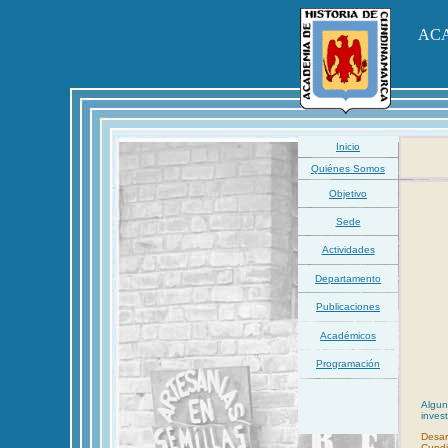
ACA
Inicio
Quiénes Somos
Objetivo
Sede
Actividades
Departamento
Publicaciones
Académicos
Programación
Algun
invest
Desarr
Cund