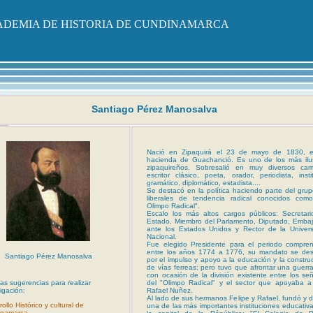
DEMIA DE HISTORIA DE CUNDINAMARCA
Santiago Pérez
Manosalva
Nació en Zipaquirá el 23 de mayo de 1830, e
hacienda de Guachanció. Es uno de los más ilu
zipaquireños. Sobresalió en muy diversos cam
escritor clásico, poeta, orador, periodista, instit
gramático, diplomático, estadista....
Se destacó en la política haciendo parte del gru
liberales de tendencia radical conocidos como
Olimpo Radical".
Escalo los más altos cargos públicos: Secretar
Estado, Miembro del Parlamento, Diputado, Emba
ante los Estados Unidos y Rector de la Univer
Nacional.
Fue elegido Presidente para el periodo compre
entre los años 1774 a 1776, su mandato se des
Santiago Pérez Manosalva
por el impulso y apoyo a la educación y la constru
de vías ferreas; pero tuvo que afrontar una guerra 
con ocasión de la división existente entre los se
del "Olimpo Radical" y el sector que apoyaba 
as sugerencias para realizar
Rafael Nuñez.
igación:
Al lado de sus hermanos Felipe y Rafael, fundó y di
ollo Histórico y cultural de
una de las más importantes instituciones educativ
inamarca