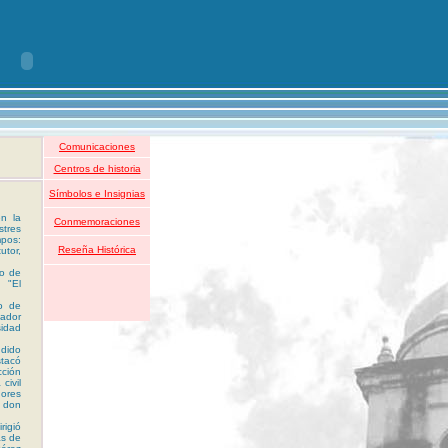
Comunicaciones
Centros de historia
Símbolos e Insignias
n la
Conmemoraciones
stres
pos:
Reseña Histórica
utor,
po de
 "El
io de
jador
sidad
ndido
tacó
cción
civil
ñores
a don
rigió
as de