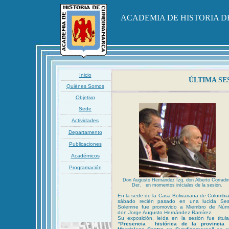
ACADEMIA DE HISTORIA 
Inicio
ÚLTIMA SESI
Quiénes Somos
Objetivo
Sede
Actividades
Departamento
Publicaciones
Académicos
Programación
Don Augusto Hernández Izq. don Alberto Corradi
Der. en momentos iníciales de la sesión.
En la sede de la Casa Bolivariana de Colombia
sábado recién pasado en una lucida Ses
Solemne fue promovido a Miembro de Núm
don Jorge Augusto Hernández Ramírez.
Su exposición, leída en la sesión fue titul
“Presencia histórica de la provincia 