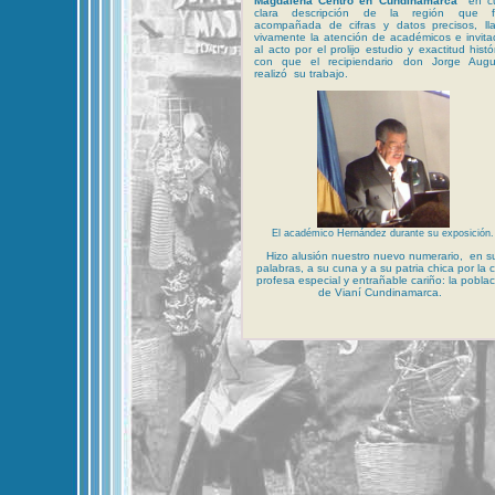
Magdalena Centro en Cundinamarca”
en c
clara descripción de la región que 
acompañada de cifras y datos precisos, ll
vivamente la atención de académicos e invit
al acto por el prolijo estudio y exactitud histó
con que el recipiendario don Jorge Augu
realizó su trabajo.
El académico Hernández durante su exposición.
Hizo alusión nuestro nuevo numerario, en s
palabras, a su cuna y a su patria chica por la c
profesa especial y entrañable cariño: la poblac
de Vianí Cundinamarca.