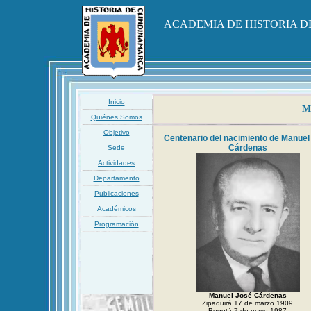
ACADEMIA DE HISTORIA 
Inicio
Ma
Quiénes Somos
Objetivo
Centenario del nacimiento de Manuel
Cárdenas
Sede
Actividades
Departamento
Publicaciones
Académicos
Programación
Manuel José Cárdenas
Zipaquirá 17 de marzo 1909
Bogotá 7 de mayo 1987