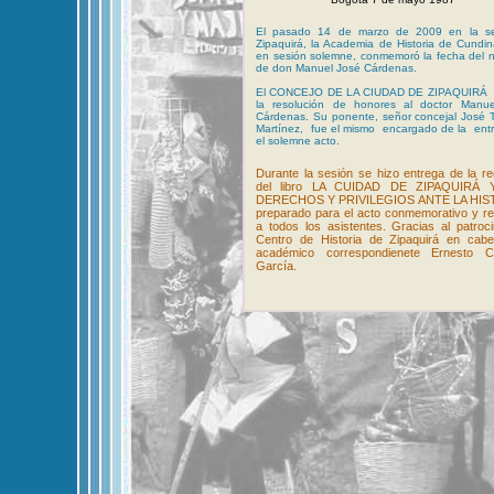
El pasado 14 de marzo de 2009 en la s
Zipaquirá, la Academia de Historia de Cundi
en sesión solemne, conmemoró la fecha del na
de don Manuel José Cárdenas.
El CONCEJO DE LA CIUDAD DE ZIPAQUIRÁ e
la resolución de honores al doctor Manu
Cárdenas. Su ponente, señor concejal José T
Martínez, fue el mismo encargado de la ent
el solemne acto.
Durante la sesión se hizo entrega de la re
del libro LA CUIDAD DE ZIPAQUIRÁ
DERECHOS Y PRIVILEGIOS ANTE LA HIS
preparado para el acto conmemorativo y re
a todos los asistentes. Gracias al patroci
Centro de Historia de Zipaquirá en cabe
académico correspondienete Ernesto 
García.