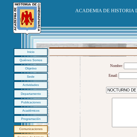
ACADEMIA DE HISTORIA
Inicio
Quiénes Somos
Nombre:
Objetivo
Email:
Sede
Actividades
Departamento
Publicaciones
Académicos
Programación
Comunicaciones