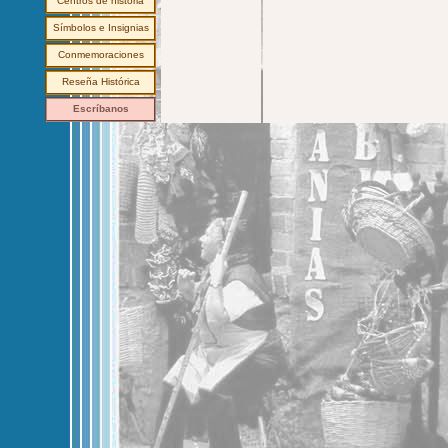
Centros de historia
Símbolos e Insignias
Conmemoraciones
Reseña Histórica
Escríbanos