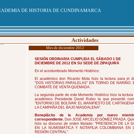
ADEMIA DE HISTORIA DE CUNDINAMARCA
Actividades
Mes de diciembre 2012
SESIÓN ORDINARIA CUMPLIDA EL SÁBADO 1 DE
DICIEMBRE DE 2012 EN SU SEDE DE ZIPAQUIRÁ
En el acostumbrado Momento Histórico:
El académico don Ricardo Mota hizo la lectura para el dí
"DOS HISTORIAS PARALELAS" EN TORNO DE NARIÑO: 
COMBATE DE VENTA QUEMADA.
La segunda parte de este Momento Histórico hizo la lectura 
académico Presidente David Rubio la que presentó com
"ENTORNO DE BOLÍVAR: EL MANIFIESTO DE CARTAGENA
LA CAMPAÑA DEL BAJO MAGDALENA".
Beneplácito de la Academia por nuevo miemb
correspondiente
, Don JOSÉ ARCELIO GÓMEZ PRADA. Qui
hizo su discurso de orden titulado: "PRESENCIA DE LA S
EN LA NUMISMÁTICA Y NOTAFILIA COLOMBIANA EN 
REGIÓN CENTRAL".