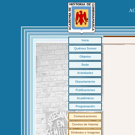
AC
Inicio
Quiénes Somos
Objetivo
Sede
Actividades
Departamento
Publicaciones
Académicos
Programación
Comunicaciones
Centros de historia
Símbolos e Insignias