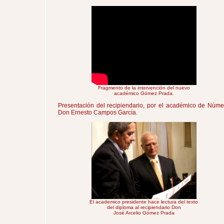
Fragmento de la intervención del nuevo
académico Gómez Prada.
Presentación del recipiendario, por el académico de Núme
Don Ernesto Campos García.
El academico presidente hace lectura del texto
del diploma al recipiendario Don
José Arcelio Gómez Prada