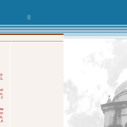
a:
EL
el
o,
 Y
ro
en
AL
LA