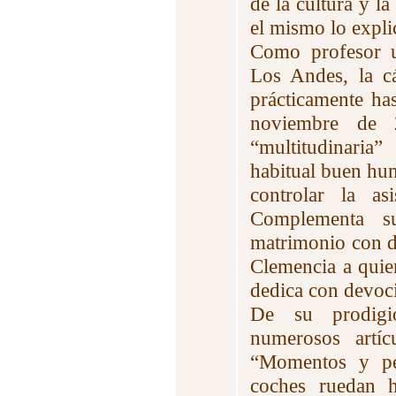
de la cultura y l
el mismo lo expli
Como profesor un
Los Andes, la c
prácticamente ha
noviembre de 
“multitudinaria
habitual buen hu
controlar la as
Complementa s
matrimonio con d
Clemencia a quie
dedica con devoci
De su prodigio
numerosos artíc
“Momentos y per
coches ruedan 