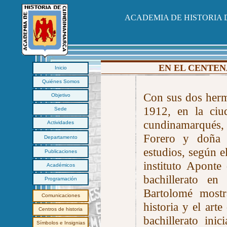
ACADEMIA DE HISTORIA
EN EL CENTEN
Inicio
Quiénes Somos
Con sus dos herm
Objetivo
1912, en la ciu
Sede
cundinamarqués
Actividades
Forero y doña R
Departamento
estudios, según 
Publicaciones
instituto Aponte
Académicos
bachillerato e
Programación
Bartolomé mostr
Comunicaciones
historia y el art
Centros de historia
bachillerato ini
Símbolos e Insignias