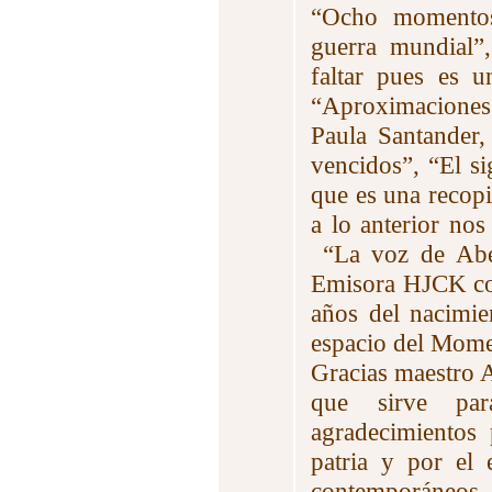
“Ocho momentos 
guerra mundial”
faltar pues es 
“Aproximaciones 
Paula Santander, 
vencidos”, “El s
que es una recopi
a lo anterior no
“La voz de Abel
Emisora HJCK co
años del nacimi
espacio del Mome
Gracias maestro A
que sirve para
agradecimientos 
patria y por el
contemporáneos 