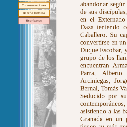
abandonar según 
Conmemoraciones
de sus discípulas
Reseña Histórica
en el Externado
Escríbanos
Daza teniendo c
Caballero. Su ca
convertirse en un
Duque Escobar, y 
grupo de los ll
encuentran Arma
Parra, Albert
Arciniegas, Jor
Bernal, Tomás Va
Seducido por su
contemporáneos,
asistiendo a las 
Granada en un p
tienen su más ge