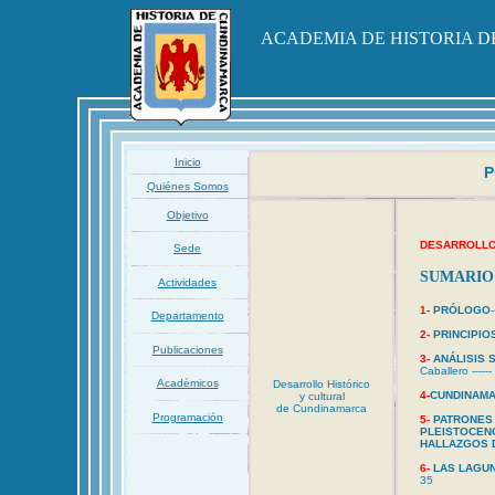
ACADEMIA DE HISTORIA 
Inicio
P
Quiénes Somos
Objetivo
DESARROLLO
Sede
SUMARIO
Actividades
1-
PRÓLOGO
-
Departamento
2-
PRINCIPIO
Publicaciones
3-
ANÁLISIS 
Caballero ------
Académicos
Desarrollo Histórico
4-
CUNDINAMA
y cultural
de Cundinamarca
Programación
5-
PATRONES
PLEISTOCENO
HALLAZGOS D
6-
LAS LAGU
35