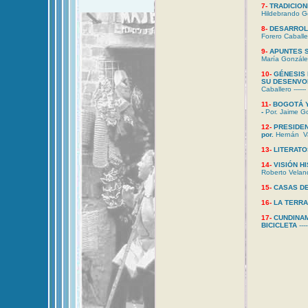
7-
TRADICION
Hildebrando G
8-
DESARROL
Forero Caballer
9-
APUNTES 
María Gonzále
10-
GÉNESIS
SU DESENVO
Caballero -----
11-
BOGOTÁ Y
-
Por. Jaime Gon
12-
PRESIDEN
por.
Hernán V
13-
LITERAT
14
-
VISIÓN H
Roberto Veland
15-
CASAS D
16-
LA TERRA
17-
CUNDINAM
BICICLETA
---