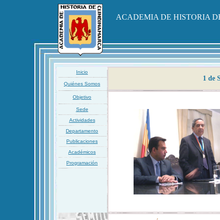
ACADEMIA DE HISTORIA 
Inicio
1 de 
Quiénes Somos
Objetivo
Sede
Actividades
Departamento
Publicaciones
Académicos
Programación