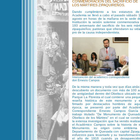
CONMEMORACIÓN DEL SACRIFICIO DE
LOS MÁRTIRES ZIPAQUIREÑOS.
Dando cumplimiento a los estatutos de
Academia se llevó a cabo el pasado sábado 
agosto en horas de la mañana en la sede d
Institución la sesión solemne conmemorativa
193 aniversario del sacrificio de los seis márt
zipaquireños; patriotas que ofrendaron su vid
pro de la causa independentista.
Intervención del academico correspondiente
don Ernesto Campos
De la misma manera y toda vez que días atrás
descubierto un documento con más de 100 
de antigüedad dentro del Obelisco ubicado e
Parque La Floresta el cual contiene una peq
reseña histórica de este monumento y e
firmado por destacados hombres de aque
época, se presentó por parte del Académ
Correspondiente Ernesto Campos García
trabajo titulado "De Monumento de Quesad
Obelisco de los Mártires" en el cual se cond
la extensa investigación que ha venido realiz
el Académico Campos sobre la historia de 
Monumento, su origen como emblema 
Departamento de Quesada con capital Zipaqu
esfuerzos para levantarlo y su transformació
el año de 1916 cuando ya desaparecido