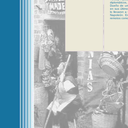
diplomático
Dueño de una
en sus último
lo llevaron a
Napoleón. En
remotos como 