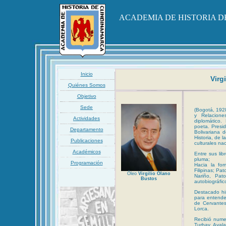
ACADEMIA DE HISTORIA 
Inicio
Virg
Quiénes Somos
Objetivo
Sede
(Bogotá, 1928
y Relacione
Actividades
diplomático.
poeta. Presi
Departamento
Bolivariana
Historia, de 
Publicaciones
culturales nac
Académicos
Entre sus lib
pluma;
Programación
Hacia la for
Filipinas; Pa
Óleo
Virgilio Olano
Nariño, Pato
Bustos
autobiográfic
Destacado hi
para entender
de Cervantes
Lorca.
Recibió nume
Turbay Ayala